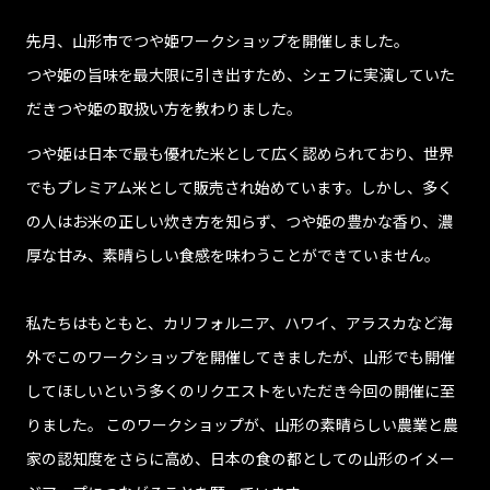
先月、山形市でつや姫ワークショップを開催しました。
プライバシーポリシー
つや姫の旨味を最大限に引き出すため、シェフに実演していた
だきつや姫の取扱い方を教わりました。
つや姫は日本で最も優れた米として広く認められており、世界
でもプレミアム米として販売され始めています。しかし、多く
の人はお米の正しい炊き方を知らず、つや姫の豊かな香り、濃
厚な甘み、素晴らしい食感を味わうことができていません。
私たちはもともと、カリフォルニア、ハワイ、アラスカなど海
外でこのワークショップを開催してきましたが、山形でも開催
してほしいという多くのリクエストをいただき今回の開催に至
りました。 このワークショップが、山形の素晴らしい農業と農
家の認知度をさらに高め、日本の食の都としての山形のイメー