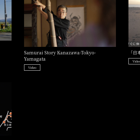
Samurai Story Kanazawa-Tokyo-
「日
Yamagata
Vide
Video